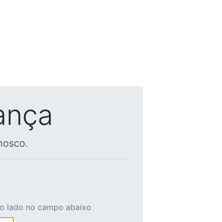
ança
nosco.
ao lado no campo abaixo