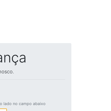
ança
nosco.
ao lado no campo abaixo