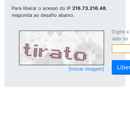
Para liberar o acesso
do IP
216.73.216.48
,
responda ao desafio abaixo.
Digite 
lado no
[trocar imagem]