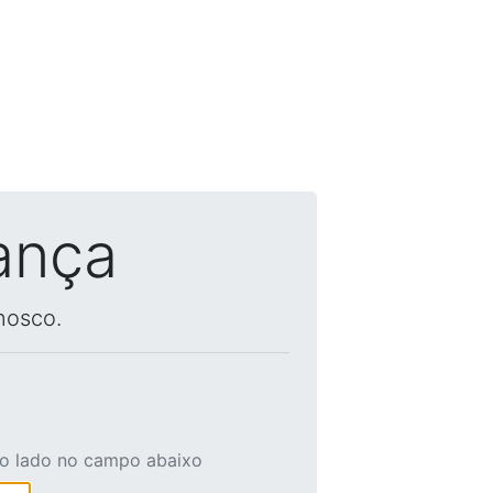
ança
nosco.
ao lado no campo abaixo